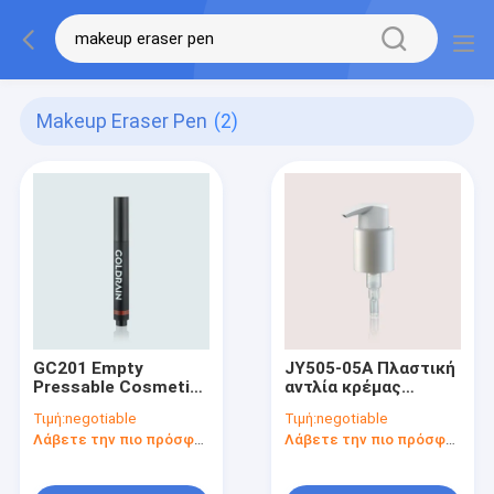
Makeup Eraser Pen
(2)
GC201 Empty
JY505-05A Πλαστική
Pressable Cosmetic
αντλία κρέμας
Pen Στρογγυλό
22/410 Δοσολογία
Τιμή:
negotiable
Τιμή:
negotiable
Σχήμα ABS/ABS PCR
0,45cc
Λάβετε την πιο πρόσφατη τιμή
Λάβετε την πιο πρόσφατη τιμή
Empty Lip Gloss Pen