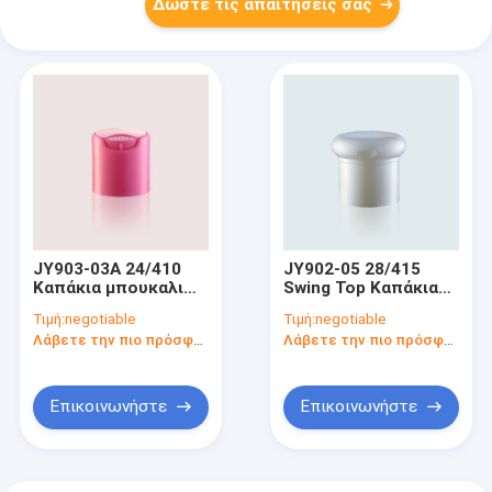
Δώστε τις απαιτήσεις σας
JY903-03A 24/410
JY902-05 28/415
Καπάκια μπουκαλιών
Swing Top Καπάκια
Πλαστική βίδα
μπουκαλιών Τυπικό
Τιμή:
negotiable
Τιμή:
negotiable
κλείσιμο Κομψός
Λάβετε την πιο πρόσφατη τιμή
Λάβετε την πιο πρόσφατη τιμή
σχεδιασμός
Επικοινωνήστε
Επικοινωνήστε