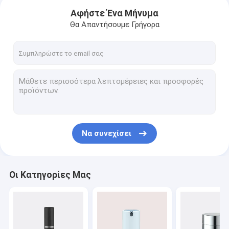
Αφήστε Ένα Μήνυμα
Θα Απαντήσουμε Γρήγορα
Να συνεχίσει
Σπίτι
Οι Κατηγορίες Μας
Προϊόντα
Περίπου εμείς