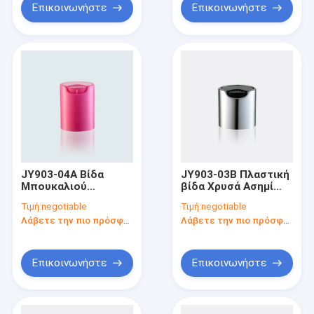
Επικοινωνήστε
Επικοινωνήστε
JY903-04A Βίδα
JY903-03B Πλαστική
Μπουκαλιού
βίδα Χρυσά Ασημί
Καλλυντικών 24/415
Καπάκια Αλουμινίου
Τιμή:
negotiable
Τιμή:
negotiable
Καπ
24mm για Μπουκάλι
Λάβετε την πιο πρόσφατη τιμή
Λάβετε την πιο πρόσφατη τιμή
Σαμπουάν
Επικοινωνήστε
Επικοινωνήστε