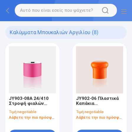
Καλύμματα Μπουκαλιών Αργιλίου
(8)
JY903-08A 24/410
JY902-06 Πλαστικά
Στροφή φιαλών
Καπάκια
πλαστικών καπακιών
Μπουκαλιών 24/415
Τιμή:
negotiable
Τιμή:
negotiable
Swing Top Καπάκια
Λάβετε την πιο πρόσφατη τιμή
Λάβετε την πιο πρόσφατη τιμή
Μπουκαλιών