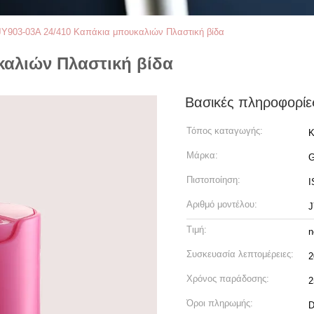
JY903-03A 24/410 Καπάκια μπουκαλιών Πλαστική βίδα
καλιών Πλαστική βίδα
Βασικές πληροφορίε
Τόπος καταγωγής:
Κ
Μάρκα:
Πιστοποίηση:
I
Αριθμό μοντέλου:
J
Τιμή:
n
Συσκευασία λεπτομέρειες:
2
Χρόνος παράδοσης:
2
Όροι πληρωμής:
D