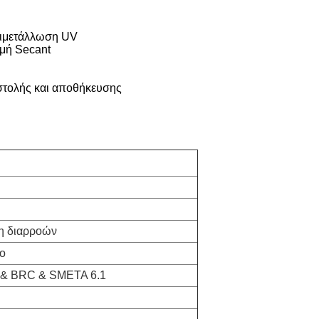
πιμετάλλωση UV
μμή Secant
στολής και αποθήκευσης
η διαρροών
μο
 & BRC & SMETA 6.1