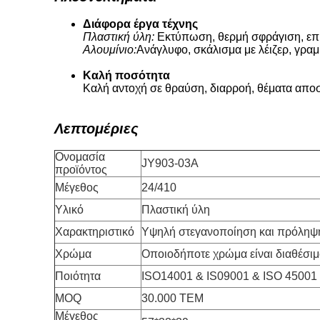
Διάφορα έργα τέχνης
Πλαστική ύλη:
Εκτύπωση, θερμή σφράγιση, ε
Αλουμίνιο:
Ανάγλυφο, σκάλισμα με λέιζερ, γρα
Καλή ποσότητα
Καλή αντοχή σε θραύση, διαρροή, θέματα απο
Λεπτομέριες
Ονομασία
JY903-03A
προϊόντος
Μέγεθος
24/410
Υλικό
Πλαστική ύλη
Χαρακτηριστικό
Υψηλή στεγανοποίηση και πρόληψ
Χρώμα
Οποιοδήποτε χρώμα είναι διαθέσι
Ποιότητα
ISO14001 & IS09001 & ISO 45001
MOQ
30.000 ΤΕΜ
Μέγεθος