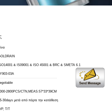
ς
ίνα
GOLDRAIN
SO14001 & IS09001 & ISO 45001 & BRC & SMETA 6.1
Y903-03A
egotiable
000-2800PCS/CTN,MEAS:57*33*39CM
5-30days μετά από πάρτε την κατάθεση
/P, T/T