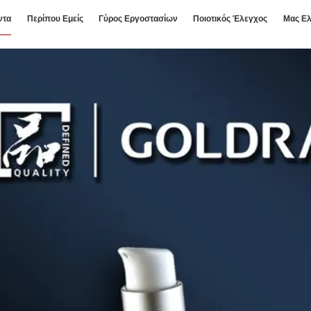
ντα
Περίπου Εμείς
Γύρος Εργοστασίων
Ποιοτικός Έλεγχος
Μας Ελ