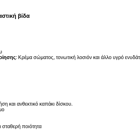
στική βίδα
υ
οίησης
: Κρέμα σώματος, τονωτική λοσιόν και άλλο υγρό ενυδ
ση και ανθεκτικό καπάκι δίσκου.
μο
 σταθερή ποιότητα