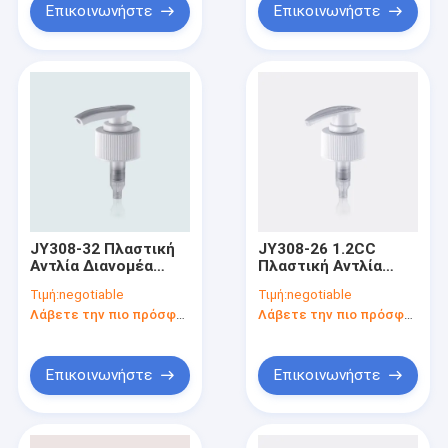
περάτωσης 24mm
Επικοινωνήστε
Επικοινωνήστε
και 28mm
JY308-32 Πλαστική
JY308-26 1.2CC
Αντλία Διανομέα
Πλαστική Αντλία
Σαπουνιού Πλαστικά
Διανομέα Σαπουνιού
Τιμή:
negotiable
Τιμή:
negotiable
Μπλούζες Αντλίας
για Λοσιόν σώματος
Λάβετε την πιο πρόσφατη τιμή
Λάβετε την πιο πρόσφατη τιμή
Σαπουνιού
Επικοινωνήστε
Επικοινωνήστε