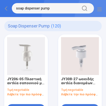
Soap Dispenser Pump
(120)
JY206-05 Πλαστική
JY308-27 ωοειδής
αντλία σαπουνιού με
αντλία διανομέων
αφρό 40/410 αντλία
σαπουνιών
Τιμή:
negotiable
Τιμή:
negotiable
υγρού σαπουνιού
ενεργοποιητών
Λάβετε την πιο πρόσφατη τιμή
Λάβετε την πιο πρόσφατη τιμή
πλαστική/αντλία
διανομέων λοσιόν
για το μέγεθος