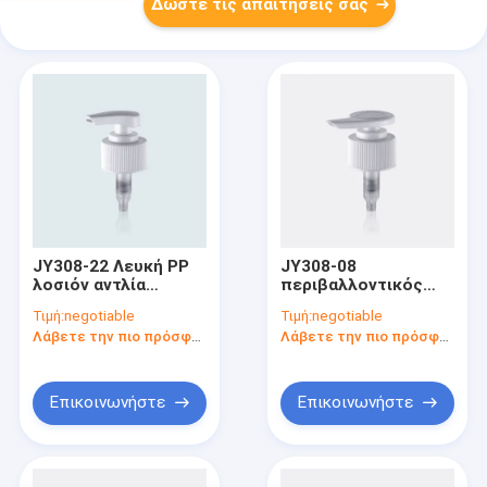
Δώστε τις απαιτήσεις σας
JY308-22 Λευκή PP
JY308-08
λοσιόν αντλία
περιβαλλοντικός
διανομέα σαπουνιού
Protectionlotion
Τιμή:
negotiable
Τιμή:
negotiable
Πλαστική με έξοδο
σαπουνιών
Λάβετε την πιο πρόσφατη τιμή
Λάβετε την πιο πρόσφατη τιμή
1,2cc
διανομέων
διανομέας λοσιόν
αντλιών
ζωηρόχρωμος
Επικοινωνήστε
Επικοινωνήστε
μικρός στενός