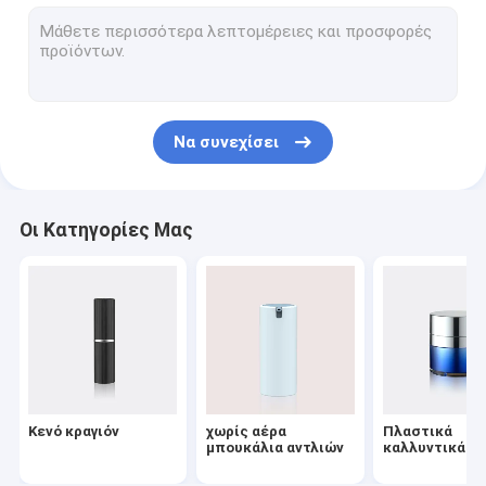
Αντλία διανομέων λοσιόν
Πλαστικός ψεκαστήρας ώθησης
Αντλία πετρελαίου
Να συνεχίσει
Συμπίεση σκόνης
Καλύμματα μπουκαλιών αργιλίου
Οι Κατηγορίες Μας
λεπτός ψεκαστήρας υδρονέφωσης
Καλλυντικές αντλίες επεξεργασίας
Καλλυντικά μπουκάλια της PET
Αφρίζοντας αντλία σαπουνιών
Κενό κραγιόν
χωρίς αέρα
Πλαστικά
Πολωνική Remover καρφιών αντλία
μπουκάλια αντλιών
καλλυντικά β