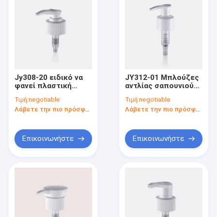
Jy308-20 ειδικό να
JY312-01 Μπλούζες
φανεί πλαστική
αντλίας σαπουνιού
αντλία διανομέων
αντικατάστασης
Τιμή:
negotiable
Τιμή:
negotiable
σαπουνιών
κλειδαριάς
Λάβετε την πιο πρόσφατη τιμή
Λάβετε την πιο πρόσφατη τιμή
ενεργοποιητών PP
με τη
διπλοτειχισμένη
περάτωση
Επικοινωνήστε
Επικοινωνήστε
Σπίτι
Προϊόντα
Περίπου εμείς