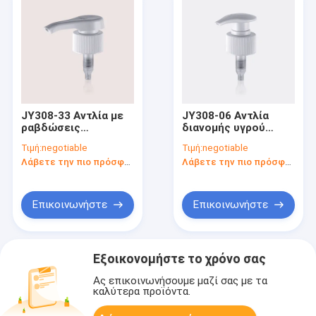
JY308-33 Αντλία με
JY308-06 Αντλία
ραβδώσεις
διανομής υγρού
πλαστικού διανομέα
σαπουνιού
Τιμή:
negotiable
Τιμή:
negotiable
σαπουνιού με μακριά
Λάβετε την πιο πρόσφατη τιμή
Λάβετε την πιο πρόσφατη τιμή
σημάδια ακροφυσίου
στον επίπεδο
ενεργοποιητή
Επικοινωνήστε
Επικοινωνήστε
Εξοικονομήστε το χρόνο σας
Ας επικοινωνήσουμε μαζί σας με τα
καλύτερα προϊόντα.