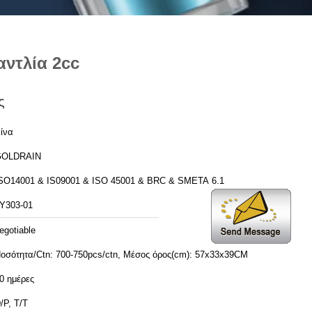
ντλία 2cc
ς
ίνα
GOLDRAIN
SO14001 & IS09001 & ISO 45001 & BRC & SMETA 6.1
Y303-01
egotiable
οσότητα/Ctn: 700-750pcs/ctn, Μέσος όρος(cm): 57x33x39CM
0 ημέρες
/P, T/T