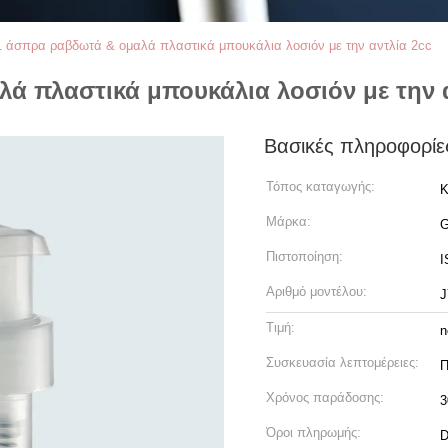
 άσπρα ραβδωτά & ομαλά πλαστικά μπουκάλια λοσιόν με την αντλία 2cc
ά πλαστικά μπουκάλια λοσιόν με την α
Βασικές πληροφορίε
Τόπος καταγωγής:
Κ
Μάρκα:
Πιστοποίηση:
I
Αριθμό μοντέλου:
J
Τιμή:
n
Συσκευασία λεπτομέρειες:
Π
Χρόνος παράδοσης:
3
Όροι πληρωμής:
D