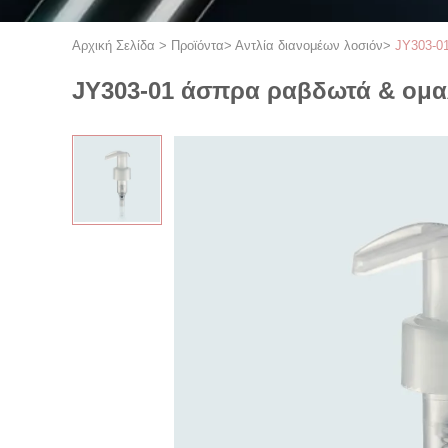
Αρχική Σελίδα
>
Προϊόντα
>
Αντλία διανομέων λοσιόν
>
JY303-01
JY303-01 άσπρα ραβδωτά & ομαλ