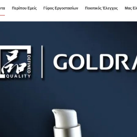
ντα
Περίπου Εμείς
Γύρος Εργοστασίων
Ποιοτικός Έλεγχος
Μας Ελ