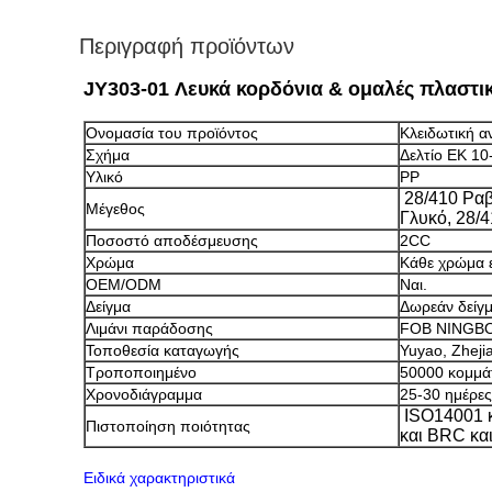
Περιγραφή προϊόντων
JY303-01 Λευκά κορδόνια & ομαλές πλαστικ
Ονομασία του προϊόντος
Κλειδωτική α
Σχήμα
Δελτίο ΕΚ 10
Υλικό
PP
28/410 Ραβ
Μέγεθος
Γλυκό, 28/
Ποσοστό αποδέσμευσης
2CC
Χρώμα
Κάθε χρώμα ε
OEM/ODM
Ναι.
Δείγμα
Δωρεάν δείγ
Λιμάνι παράδοσης
FOB NINGBO
Τοποθεσία καταγωγής
Yuyao, Zheji
Τροποποιημένο
50000 κομμά
Χρονοδιάγραμμα
25-30 ημέρες
ISO14001 κ
Πιστοποίηση ποιότητας
και BRC κα
Ειδικά χαρακτηριστικά