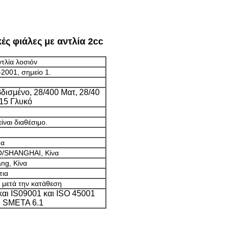
ές φιάλες με αντλία 2cc
ντλία λοσιόν
-2001, σημείο 1.
δισμένο, 28/400 Ματ, 28/40
415 Γλυκό
ίναι διαθέσιμο.
μα
/SHANGHAI, Κίνα
ang, Κίνα
τια
 μετά την κατάθεση
αι IS09001 και ISO 45001
ι SMETA 6.1