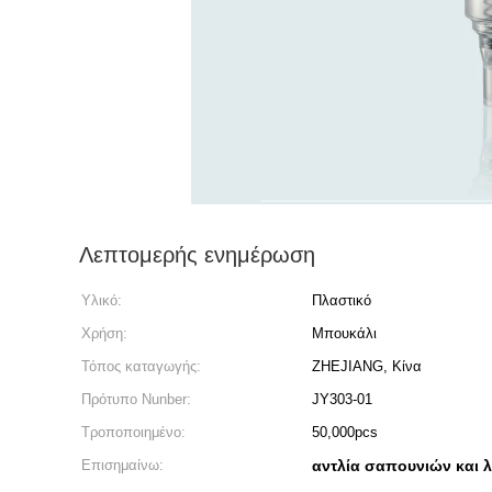
Λεπτομερής ενημέρωση
Υλικό:
Πλαστικό
Χρήση:
Μπουκάλι
Τόπος καταγωγής:
ZHEJIANG, Κίνα
Πρότυπο Nunber:
JY303-01
Τροποποιημένο:
50,000pcs
Επισημαίνω:
αντλία σαπουνιών και 