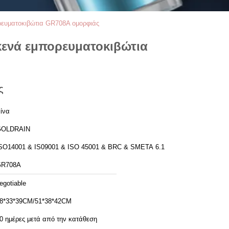
ρευματοκιβώτια GR708A ομορφιάς
κενά εμπορευματοκιβώτια
ς
ίνα
GOLDRAIN
SO14001 & IS09001 & ISO 45001 & BRC & SMETA 6.1
GR708A
egotiable
8*33*39CM/51*38*42CM
0 ημέρες μετά από την κατάθεση