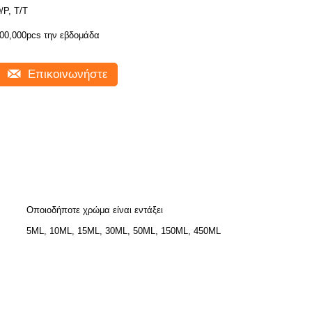
/P, T/T
00,000pcs την εβδομάδα
Επικοινωνήστε
Οποιοδήποτε χρώμα είναι εντάξει
5ML, 10ML, 15ML, 30ML, 50ML, 150ML, 450ML