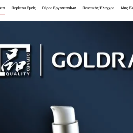
ντα
Περίπου Εμείς
Γύρος Εργοστασίων
Ποιοτικός Έλεγχος
Μας Ελ