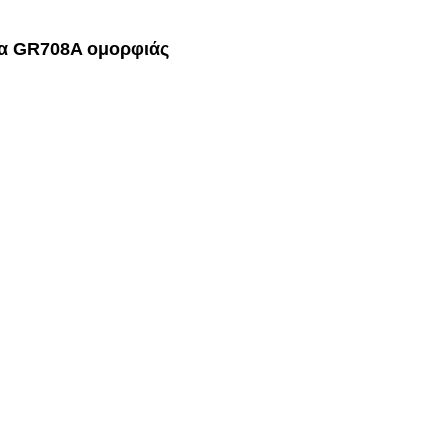
ια GR708A ομορφιάς