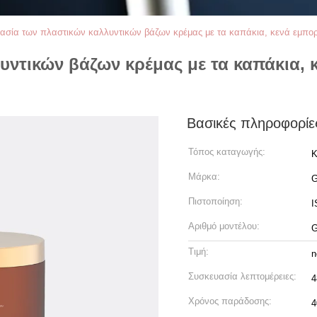
ασία των πλαστικών καλλυντικών βάζων κρέμας με τα καπάκια, κενά εμπο
υντικών βάζων κρέμας με τα καπάκια, 
Βασικές πληροφορίε
Τόπος καταγωγής:
Κ
Μάρκα:
Πιστοποίηση:
I
Αριθμό μοντέλου:
Τιμή:
n
Συσκευασία λεπτομέρειες:
4
Χρόνος παράδοσης:
4