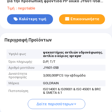
για την προσωπική φροντίδα PP υλικό JY601-05B
20/410 ραβδωτή
Τιμή：negotiable
Καλύτερη τιμή
Επικοινωνήστε
Περιγραφή Προϊόντων
,
ψεκαστήρας αντλιών υδρονέφωσης
Υψηλό φως
αντλία ο κύριος sprayer
Όροι πληρωμής
D/P, T/T
Αριθμό μοντέλου
JY601-05B
Δυνατότητα
3,000,000PCS την εβδομάδα
προσφοράς
Μάρκα
GOLDRAIN
ISO14001 & IS09001 & ISO 45001 & BRC
Πιστοποίηση
& SMETA 6.1
Δείτε περισσότερων