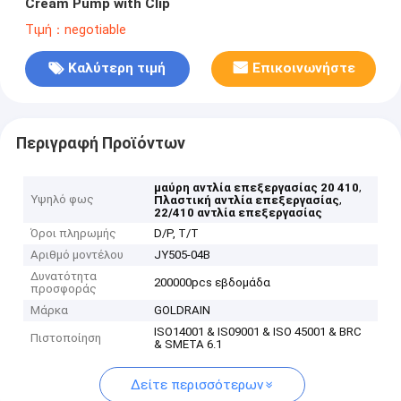
Cream Pump with Clip
Τιμή：negotiable
Καλύτερη τιμή
Επικοινωνήστε
Περιγραφή Προϊόντων
,
μαύρη αντλία επεξεργασίας 20 410
Υψηλό φως
,
Πλαστική αντλία επεξεργασίας
22/410 αντλία επεξεργασίας
Όροι πληρωμής
D/P, T/T
Αριθμό μοντέλου
JY505-04B
Δυνατότητα
200000pcs εβδομάδα
προσφοράς
Μάρκα
GOLDRAIN
ISO14001 & IS09001 & ISO 45001 & BRC
Πιστοποίηση
& SMETA 6.1
Δείτε περισσότερων