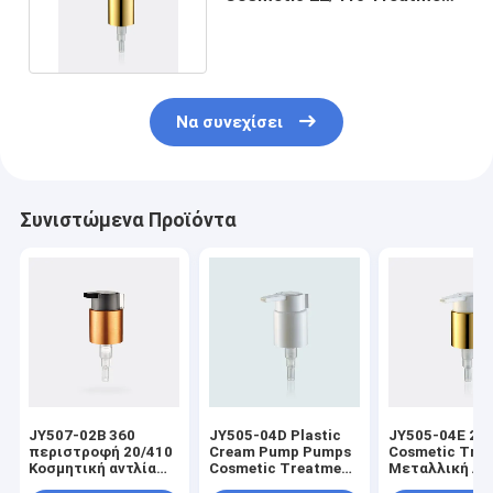
Cream Pump with Clip
Να συνεχίσει
Συνιστώμενα Προϊόντα
JY507-02B 360
JY505-04D Plastic
JY505-04E 24
περιστροφή 20/410
Cream Pump Pumps
Cosmetic Tre
Κοσμητική αντλία
Cosmetic Treatment
Μεταλλική Αν
κρέμας
Pumps 24/410
Κρέμα με Κλιπ