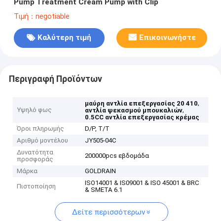
Pump Treatment Cream Pump with Clip
Τιμή：negotiable
Καλύτερη τιμή
Επικοινωνήστε
Περιγραφή Προϊόντων
,
μαύρη αντλία επεξεργασίας 20 410
Υψηλό φως
,
αντλία ψεκασμού μπουκαλιών
0.5CC αντλία επεξεργασίας κρέμας
Όροι πληρωμής
D/P, T/T
Αριθμό μοντέλου
JY505-04C
Δυνατότητα
200000pcs εβδομάδα
προσφοράς
Μάρκα
GOLDRAIN
ISO14001 & IS09001 & ISO 45001 & BRC
Πιστοποίηση
& SMETA 6.1
Δείτε περισσότερων