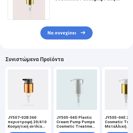
Treatment Cream Pump with
Clip
Να συνεχίσει
Συνιστώμενα Προϊόντα
JY507-02B 360
JY505-04D Plastic
JY505-04E 24
περιστροφή 20/410
Cream Pump Pumps
Cosmetic Tre
Κοσμητική αντλία
Cosmetic Treatment
Μεταλλική Αν
κρέμας
Pumps 24/410
Κρέμα με Κλιπ