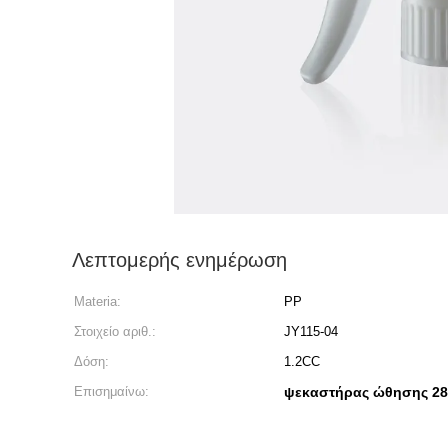
Λεπτομερής ενημέρωση
Materia:
PP
Στοιχείο αριθ.:
JY115-04
Δόση:
1.2CC
Επισημαίνω:
ψεκαστήρας ώθησης 2