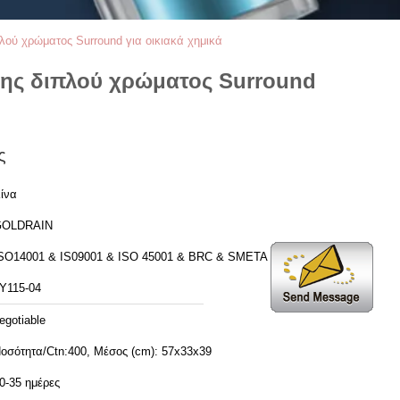
ού χρώματος Surround για οικιακά χημικά
λης διπλού χρώματος Surround
ς
ίνα
GOLDRAIN
SO14001 & IS09001 & ISO 45001 & BRC & SMETA 6.1
Y115-04
egotiable
οσότητα/Ctn:400, Μέσος (cm): 57x33x39
0-35 ημέρες