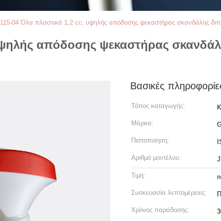
115-04 Όλα πλαστικά 1,2 cc, υψηλής απόδοσης ψεκαστήρας σκανδάλης διπλ
 υψηλής απόδοσης ψεκαστήρας σκανδά
Βασικές πληροφορίε
Τόπος καταγωγής:
Κ
Μάρκα:
Πιστοποίηση:
I
Αριθμό μοντέλου:
J
Τιμή:
n
Συσκευασία λεπτομέρειες:
Π
Χρόνος παράδοσης:
3