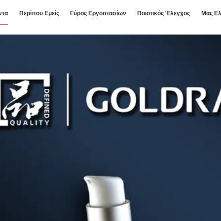
ντα
Περίπου Εμείς
Γύρος Εργοστασίων
Ποιοτικός Έλεγχος
Μας Ελ