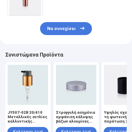
κάλυψη λογότυπο κραγιόν μερών
αργιλίου καλλυντικό που
τυπώνεται
Να συνεχίσει
Συνιστώμενα Προϊόντα
JY507-02B 20/410
Στρογγυλή ασημένια
Υψηλός σχολι
Μεταλλικές αντλίες
εμφάνιση κάλυψης
τη φωτεινή
καλλυντικής
βάζων αλουμίνας
περάτωση 24/
επεξεργασίας με
μερών αργιλίου
28/410 αντλιώ
κλιπ
συνήθειας μορφής
μερών Makeu
Καλύτερη τιμή
Καλύτερη τιμή
Καλύτερη 