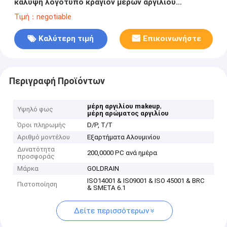
κάλυψη λογότυπο κραγιόν μερών αργιλίου
καλλυντικό που τυπώνεται
Τιμή：negotiable
Καλύτερη τιμή
Επικοινωνήστε
Περιγραφή Προϊόντων
,
μέρη αργιλίου makeup
Υψηλό φως
μέρη αρώματος αργιλίου
Όροι πληρωμής
D/P, T/T
Αριθμό μοντέλου
Εξαρτήματα Αλουμινίου
Δυνατότητα
200,0000 PC ανά ημέρα
προσφοράς
Μάρκα
GOLDRAIN
ISO14001 & IS09001 & ISO 45001 & BRC
Πιστοποίηση
& SMETA 6.1
Δείτε περισσότερων