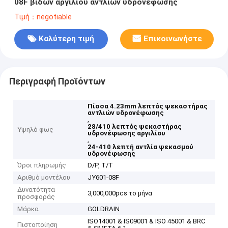
08F βιδών αργιλίου αντλιών υδρονέφωσης
Τιμή：negotiable
Καλύτερη τιμή
Επικοινωνήστε
Περιγραφή Προϊόντων
Πίσσα 4.23mm λεπτός ψεκαστήρας
αντλιών υδρονέφωσης
,
28/410 λεπτός ψεκαστήρας
Υψηλό φως
υδρονέφωσης αργιλίου
,
24-410 λεπτή αντλία ψεκασμού
υδρονέφωσης
Όροι πληρωμής
D/P, T/T
Αριθμό μοντέλου
JY601-08F
Δυνατότητα
3,000,000pcs το μήνα
προσφοράς
Μάρκα
GOLDRAIN
ISO14001 & IS09001 & ISO 45001 & BRC
Πιστοποίηση