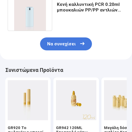
Κενή καλλυντική PCR 0.20ml
μπουκαλιών PP/PP αντλιών
χωρίς αέρα δόση GR247A
Να συνεχίσει
Συνιστώμενα Προϊόντα
GR920 Το
GR942 120ML
Μεγάλη δόση