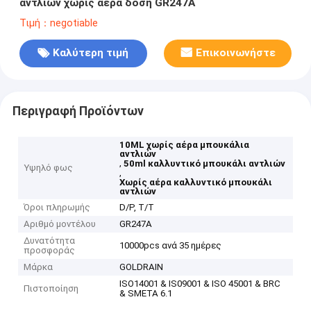
αντλιών χωρίς αέρα δόση GR247A
Τιμή：negotiable
Καλύτερη τιμή
Επικοινωνήστε
Περιγραφή Προϊόντων
10ML χωρίς αέρα μπουκάλια
αντλιών
,
50ml καλλυντικό μπουκάλι αντλιών
Υψηλό φως
,
Χωρίς αέρα καλλυντικό μπουκάλι
αντλιών
Όροι πληρωμής
D/P, T/T
Αριθμό μοντέλου
GR247A
Δυνατότητα
10000pcs ανά 35 ημέρες
προσφοράς
Μάρκα
GOLDRAIN
ISO14001 & IS09001 & ISO 45001 & BRC
Πιστοποίηση
& SMETA 6.1