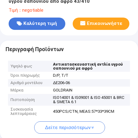
υγρού σαπουνιού από αφρό 43/410
Τιμή：negotiable
Καλύτερη τιμή
Επικοινωνήστε
Περιγραφή Προϊόντων
Αντικατασκευαστική αντλία υγρού
Υψηλό φως
σαπουνιού με αφρό
Όροι πληρωμής
D/P, T/T
Αριθμό μοντέλου
ΔΕ206-06
Μάρκα
GOLDRAIN
ISO14001 & IS09001 & ISO 45001 & BRC
Πιστοποίηση
& SMETA 6.1
Συσκευασία
450PCS/CTN, MEAS:57*33*39CM
λεπτομέρειες
Δείτε περισσότερων