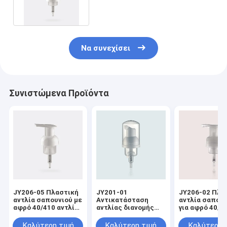
Να συνεχίσει
Συνιστώμενα Προϊόντα
JY206-05 Πλαστική
JY201-01
JY206-02 Πλα
αντλία σαπουνιού με
Αντικατάσταση
αντλία σαπου
αφρό 40/410 αντλία
αντλίας διανομής
για αφρό 40/4
υγρού σαπουνιού
αφρού υγρού
Αντλία διανομ
σαπουνιού 30/410
υγρού σαπουν
Καλύτερη τιμή
Καλύτερη τιμή
Καλύτερη 