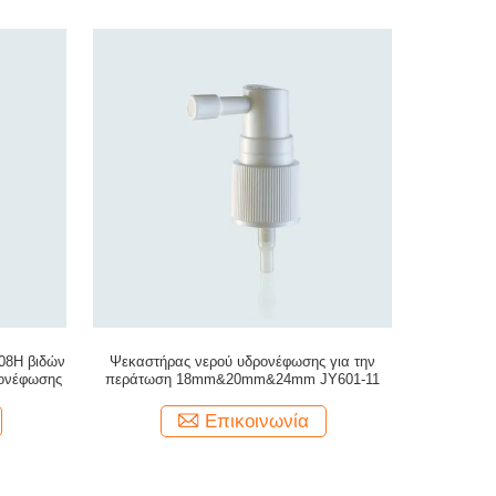
08H βιδών
Ψεκαστήρας νερού υδρονέφωσης για την
ρονέφωσης
περάτωση 18mm&20mm&24mm JY601-11
Επικοινωνία