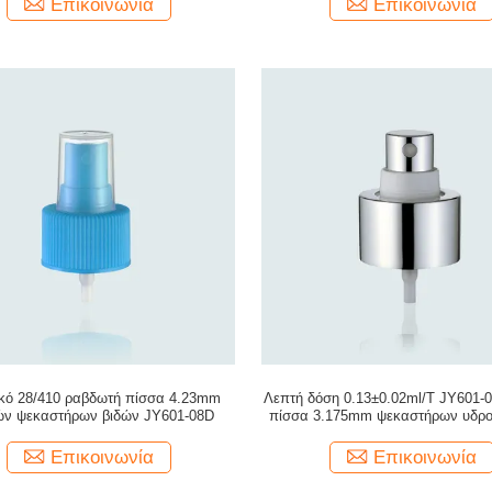
Επικοινωνία
Επικοινωνία
κό 28/410 ραβδωτή πίσσα 4.23mm
Λεπτή δόση 0.13±0.02ml/T JY601-0
ών ψεκαστήρων βιδών JY601-08D
πίσσα 3.175mm ψεκαστήρων υδρ
βιδών αργιλίου
Επικοινωνία
Επικοινωνία