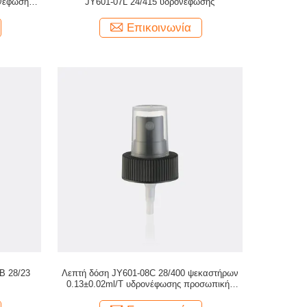
νέφωσης
JY601-07L 24/415 υδρονέφωσης
Επικοινωνία
B 28/23
Λεπτή δόση JY601-08C 28/400 ψεκαστήρων
0.13±0.02ml/T υδρονέφωσης προσωπικής
φροντίδας ραβδωτή