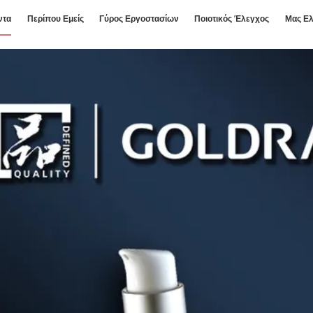
ντα
Περίπου Εμείς
Γύρος Εργοστασίων
Ποιοτικός Έλεγχος
Μας Ελ