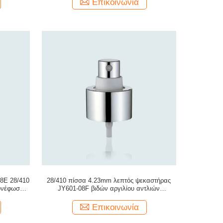
Επικοινωνία
8E 28/410
28/410 πίσσα 4.23mm λεπτός ψεκαστήρας
ονέφωσης
JY601-08F βιδών αργιλίου αντλιών
υδρονέφωσης
Επικοινωνία