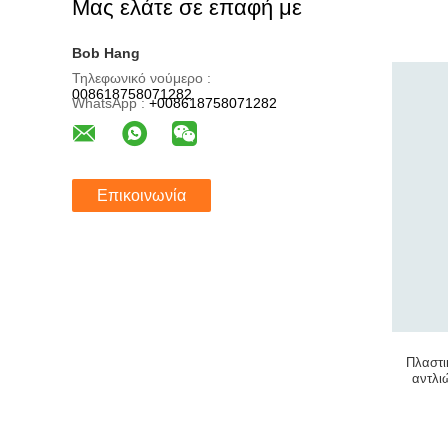
Μας ελάτε σε επαφή με
Bob Hang
Τηλεφωνικό νούμερο :
008618758071282
WhatsApp :
+008618758071282
Επικοινωνία
Πλαστι
αντλι