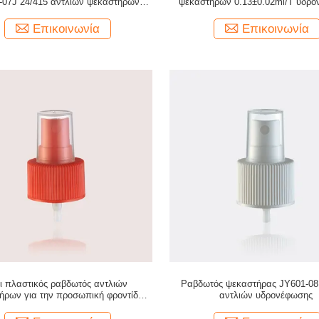
-07J 24/415 αντλιών ψεκαστήρων
ψεκαστήρων 0.13±0.02ml/T υδρο
πλαστικός
χρώματος συνήθειας
Επικοινωνία
Επικοινωνία
ι πλαστικός ραβδωτός αντλιών
Ραβδωτός ψεκαστήρας JY601-08
ήρων για την προσωπική φροντίδα
αντλιών υδρονέφωσης
08A 28/410 πίσσα 3.175mm βιδών