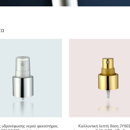
τα
ς υδρονέφωσης νερού ψεκαστήρας
Καλλυντική λεπτή δόση JY60