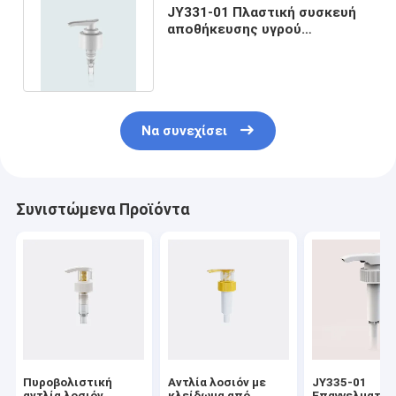
JY331-01 Πλαστική συσκευή
αποθήκευσης υγρού
σαπουνιού για σαμπουάν και
μαλλιά
Να συνεχίσει
Συνιστώμενα Προϊόντα
Πυροβολιστική
Αντλία λοσιόν με
JY335-01
αντλία λοσιόν
κλείδωμα από
Επαγγελματικ