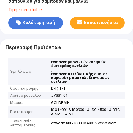
σαπουνιού για σαμπουάν και μαλλιά
Τιμή：negotiable
Καλύτερη τιμή
Επικοινωνήστε
Περιγραφή Προϊόντων
remover βερνικιών καρφιών
διανομέας αντλιών
,
Υψηλό φως
remover στιλβωτικής ουσίας
καρφιών μπουκάλι διανομέων
αντλιών
Όροι πληρωμής
D/P, T/T
Αριθμό μοντέλου
JY331-01
Μάρκα
GOLDRAIN
ISO14001 & IS09001 & ISO 45001 & BRC
Πιστοποίηση
& SMETA 6.1
Συσκευασία
qty/ctn: 800-1000, Meas: 57*33*39cm
λεπτομέρειες