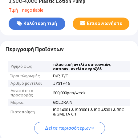
3,5CC-4,0CC Plastic Lotion Pump
Τιμή：negotiable
Καλύτερη τιμή
Επικοινωνήστε
Περιγραφή Προϊόντων
,
πλαστική αντλία σαπουνιών
Υψηλό φως
σαπούνι αντλία αεροζόλ
Όροι πληρωμής
D/P, T/T
Αριθμό μοντέλου
JY317-16
Δυνατότητα
200,000pcs/week
προσφοράς
Μάρκα
GOLDRAIN
ISO14001 & IS09001 & ISO 45001 & BRC
Πιστοποίηση
& SMETA 6.1
Δείτε περισσότερων