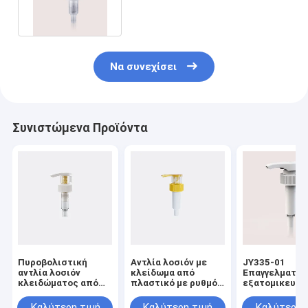
4,0CC Plastic Lotion Pump
Να συνεχίσει
Συνιστώμενα Προϊόντα
Πυροβολιστική
Αντλία λοσιόν με
JY335-01
αντλία λοσιόν
κλείδωμα από
Επαγγελματικ
κλειδώματος από
πλαστικό με ρυθμό
εξατομικευμέ
όλα τα πλαστικά με
εκροής
υδατοασφαλή
ρυθμό εκφόρτωσης
4,0±0,50ml/T για
πλαστική λοσ
Καλύτερη τιμή
Καλύτερη τιμή
Καλύτερη 