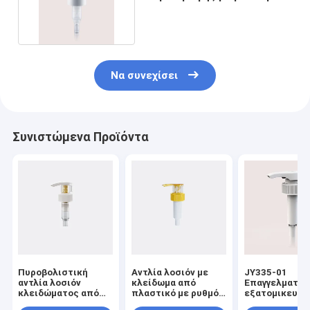
ριμμένο κλείσιμο
Να συνεχίσει
Συνιστώμενα Προϊόντα
Πυροβολιστική
Αντλία λοσιόν με
JY335-01
αντλία λοσιόν
κλείδωμα από
Επαγγελματικ
κλειδώματος από
πλαστικό με ρυθμό
εξατομικευμέ
όλα τα πλαστικά με
εκροής
υδατοασφαλή