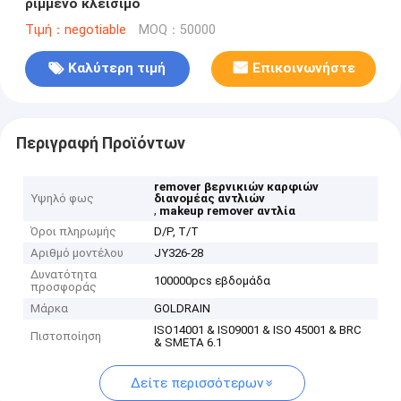
ριμμένο κλείσιμο
Τιμή：negotiable
MOQ：50000
Καλύτερη τιμή
Επικοινωνήστε
Περιγραφή Προϊόντων
remover βερνικιών καρφιών
Υψηλό φως
διανομέας αντλιών
,
makeup remover αντλία
Όροι πληρωμής
D/P, T/T
Αριθμό μοντέλου
JY326-28
Δυνατότητα
100000pcs εβδομάδα
προσφοράς
Μάρκα
GOLDRAIN
ISO14001 & IS09001 & ISO 45001 & BRC
Πιστοποίηση
& SMETA 6.1
Δείτε περισσότερων