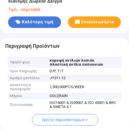
διανομής Δωρεάν Δείγμα
Τιμή：negotiable
Καλύτερη τιμή
Επικοινωνήστε
Περιγραφή Προϊόντων
,
κορυφή αντλιών λοσιόν
Υψηλό φως
πλαστική αντλία σαπουνιών
Όροι πληρωμής
D/P, T/T
Αριθμό μοντέλου
JY311-12
Δυνατότητα
1,500,000PCS/WEEK
προσφοράς
Μάρκα
GOLDRAIN
ISO14001 & IS09001 & ISO 45001 & BRC
Πιστοποίηση
& SMETA 6.1
Δείτε περισσότερων