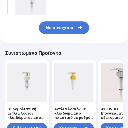
Δωρεάν Δείγμα
Να συνεχίσει
Συνιστώμενα Προϊόντα
Πυροβολιστική
Αντλία λοσιόν με
JY335-01
αντλία λοσιόν
κλείδωμα από
Επαγγελματικ
κλειδώματος από
πλαστικό με ρυθμό
εξατομικευμέ
όλα τα πλαστικά με
εκροής
υδατοασφαλή
ρυθμό εκφόρτωσης
4,0±0,50ml/T για
πλαστική λοσ
Καλύτερη τιμή
Καλύτερη τιμή
Καλύτερη 