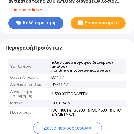
αντικατάστασης 2CC αντλιών διανομέων λοσιόν
κλειδαριών συστροφής βιδών
Τιμή：negotiable
Καλύτερη τιμή
Επικοινωνήστε
Περιγραφή Προϊόντων
πλαστικές κορυφές διανομέων
Υψηλό φως
αντλιών
,
αντλία σαπουνιών και λοσιόν
Όροι πληρωμής
D/P, T/T
Αριθμό μοντέλου
JY311-17
Δυνατότητα
1,500,000PCS/WEEK
προσφοράς
Μάρκα
GOLDRAIN
ISO14001 & IS09001 & ISO 45001 & BRC
Πιστοποίηση
& SMETA 6.1
Δείτε περισσότερων