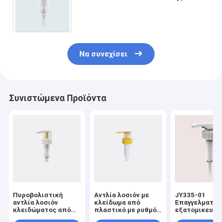
αντλιών διανομέων λοσιόν
κλειδαριών συστροφής βιδών
Να συνεχίσει
Συνιστώμενα Προϊόντα
Πυροβολιστική
Αντλία λοσιόν με
JY335-01
αντλία λοσιόν
κλείδωμα από
Επαγγελματικ
κλειδώματος από
πλαστικό με ρυθμό
εξατομικευμέ
όλα τα πλαστικά με
εκροής
υδατοασφαλή