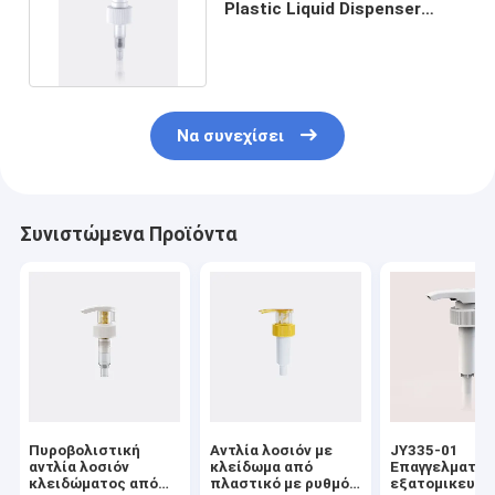
Plastic Liquid Dispenser
Pump 1,9CC Δοσολογία
Να συνεχίσει
Συνιστώμενα Προϊόντα
Πυροβολιστική
Αντλία λοσιόν με
JY335-01
αντλία λοσιόν
κλείδωμα από
Επαγγελματικ
κλειδώματος από
πλαστικό με ρυθμό
εξατομικευμέ