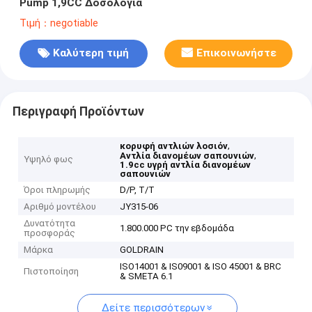
Pump 1,9CC Δοσολογία
Τιμή：negotiable
Καλύτερη τιμή
Επικοινωνήστε
Περιγραφή Προϊόντων
,
κορυφή αντλιών λοσιόν
,
Αντλία διανομέων σαπουνιών
Υψηλό φως
1.9cc υγρή αντλία διανομέων
σαπουνιών
Όροι πληρωμής
D/P, T/T
Αριθμό μοντέλου
JY315-06
Δυνατότητα
1.800.000 PC την εβδομάδα
προσφοράς
Μάρκα
GOLDRAIN
ISO14001 & IS09001 & ISO 45001 & BRC
Πιστοποίηση
& SMETA 6.1
Δείτε περισσότερων