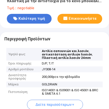
πλαστική με την αντιστοιχία για το κενό μπουκάλι
ιδρύματος
Τιμή：negotiable
Καλύτερη τιμή
Επικοινωνήστε
Περιγραφή Προϊόντων
,
Αντλία σαπουνιών και λοσιόν
Υψηλό φως
,
αντικατάσταση αντλιών λοσιόν
Πλαστική αντλία λοσιόν 24mm
Όροι πληρωμής
D/P, T/T
Αριθμό μοντέλου
JY308-14
Δυνατότητα
200,000pcs την εβδομάδα
προσφοράς
Μάρκα
GOLDRAIN
ISO14001 & IS09001 & ISO 45001 & BRC
Πιστοποίηση
& SMETA 6.1
Δείτε περισσότερων