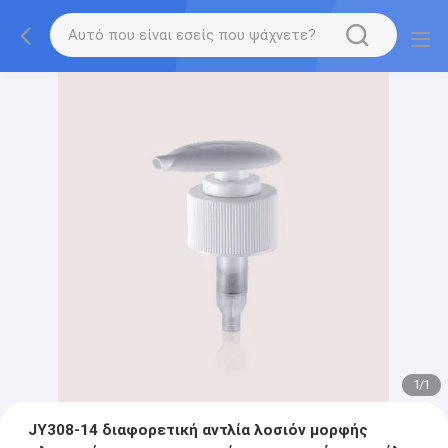
1
/
1
JY308-14 διαφορετική αντλία λοσιόν μορφής