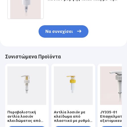
αντιστοιχία για το κενό μπουκάλι
ιδρύματος
Να συνεχίσει
Συνιστώμενα Προϊόντα
Πυροβολιστική
Αντλία λοσιόν με
JY335-01
αντλία λοσιόν
κλείδωμα από
Επαγγελματικ
κλειδώματος από
πλαστικό με ρυθμό
εξατομικευμέ
όλα τα πλαστικά με
εκροής
υδατοασφαλή