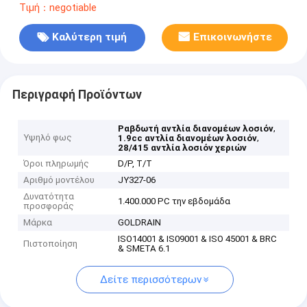
Τιμή：negotiable
Καλύτερη τιμή
Επικοινωνήστε
Περιγραφή Προϊόντων
,
Ραβδωτή αντλία διανομέων λοσιόν
Υψηλό φως
,
1.9cc αντλία διανομέων λοσιόν
28/415 αντλία λοσιόν χεριών
Όροι πληρωμής
D/P, T/T
Αριθμό μοντέλου
JY327-06
Δυνατότητα
1.400.000 PC την εβδομάδα
προσφοράς
Μάρκα
GOLDRAIN
ISO14001 & IS09001 & ISO 45001 & BRC
Πιστοποίηση
& SMETA 6.1
Δείτε περισσότερων