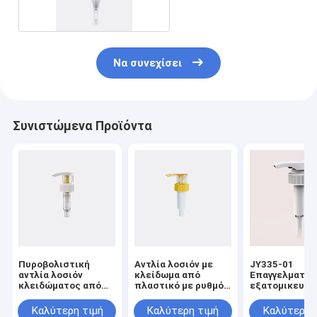
Να συνεχίσει
Συνιστώμενα Προϊόντα
Πυροβολιστική
Αντλία λοσιόν με
JY335-01
αντλία λοσιόν
κλείδωμα από
Επαγγελματικ
κλειδώματος από
πλαστικό με ρυθμό
εξατομικευμέ
όλα τα πλαστικά με
εκροής
υδατοασφαλή
ρυθμό εκφόρτωσης
4,0±0,50ml/T για
πλαστική λοσ
Καλύτερη τιμή
Καλύτερη τιμή
Καλύτερη 