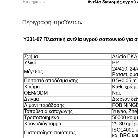
Επισημαίνω:
Αντλία διανομής υγρού
Περιγραφή προϊόντων
Y331-07 Πλαστική αντλία υγρού σαπουνιού για
Σχήμα
Δελτίο ΕΚΑ
Υλικό
PP
24/410, 24/
Μέγεθος
Ράτσετ, ομα
Ποσοστό αποδέσμευσης
0.5±0,05 ml/
Χρώμα
Κάθε χρώμα 
OEM/ODM
Ναι.
Δείγμα
Δωρεάν δεί
Λιμάνι παράδοσης
FOB NINGB
Τοποθεσία καταγωγής
Yuyao, Zhej
Τροποποιημένο
50000 κομμ
Χρονοδιάγραμμα
25-30 ημέρε
ISO14001 κ
Πιστοποίηση ποιότητας
και BRC κα