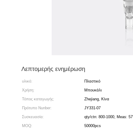
Λεπτομερής ενημέρωση
υλικό:
Πλαστικό
Χρήση:
Μπουκάλι
Τόπος καταγωγής:
Zhejiang, Κίνα
Πρότυπο Nunber:
JY331-07
Συσκευασία:
qty/ctn: 800-1000, Meas: 5
MOQ:
50000pcs