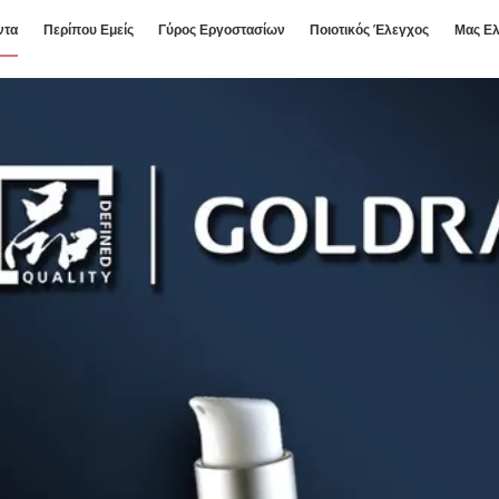
ντα
Περίπου Εμείς
Γύρος Εργοστασίων
Ποιοτικός Έλεγχος
Μας Ελ