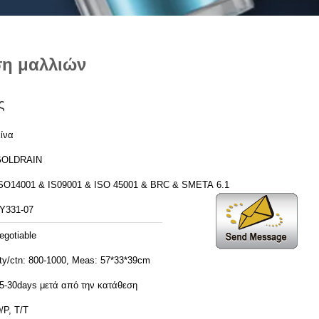
ση μαλλιών
ς
ίνα
GOLDRAIN
SO14001 & IS09001 & ISO 45001 & BRC & SMETA 6.1
Y331-07
egotiable
ty/ctn: 800-1000, Meas: 57*33*39cm
5-30days μετά από την κατάθεση
/P, T/T