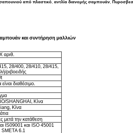
 σαπουνιού από πλαστικό
αντλία διανομής σαμπουάν
Πυροσβεσ
,
,
 σαμπουάν και συντήρηση μαλλιών
Χ αριθ.
415, 28/400, 28/410, 28/415,
λή/ριβοειδής
t
είναι διαθέσιμο.
γμα
O/SHANGHAI, Κίνα
iang, Κίνα
άτια
ς μετά την κατάθεση
αι IS09001 και ISO 45001
ι SMETA 6.1