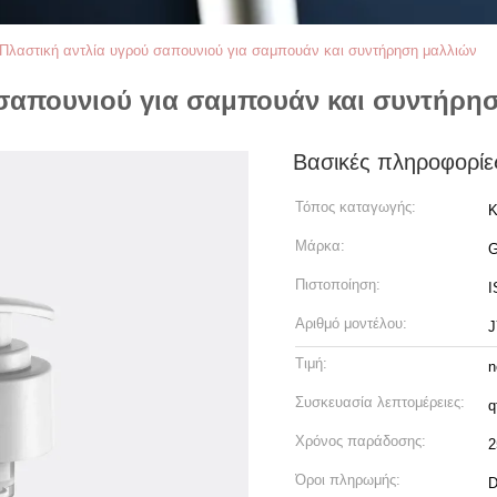
Πλαστική αντλία υγρού σαπουνιού για σαμπουάν και συντήρηση μαλλιών
 σαπουνιού για σαμπουάν και συντήρη
Βασικές πληροφορίε
Τόπος καταγωγής:
Κ
Μάρκα:
Πιστοποίηση:
I
Αριθμό μοντέλου:
J
Τιμή:
n
Συσκευασία λεπτομέρειες:
q
Χρόνος παράδοσης:
2
Όροι πληρωμής:
D