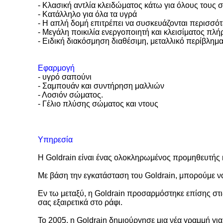
- Κλασική αντλία κλειδώματος κάτω για όλους τους
- Κατάλληλο για όλα τα υγρά
- Η απλή δομή επιτρέπει να συσκευάζονται περισσότε
- Μεγάλη ποικιλία ενεργοποιητή και κλεισίματος πλ
- Ειδική διακόσμηση διαθέσιμη, μεταλλικό περίβλημ
Εφαρμογή
- υγρό σαπούνι
- Σαμπουάν και συντήρηση μαλλιών
- Λοσιόν σώματος.
- Γέλιο πλύσης σώματος και ντους
Υπηρεσία
Η Goldrain είναι ένας ολοκληρωμένος προμηθευτής
Με βάση την εγκατάσταση του Goldrain, μπορούμε ν
Εν τω μεταξύ, η Goldrain προσαρμόστηκε επίσης στι
σας εξαιρετικά στο ράφι.
Το 2005, η Goldrain δημιούργησε μια νέα γραμμή γι