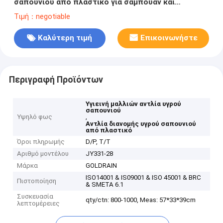
σαπουνιού από πλαστικό για σαμπουάν και
συντήρηση των μαλλιών
Τιμή：negotiable
Καλύτερη τιμή
Επικοινωνήστε
Περιγραφή Προϊόντων
Υγιεινή μαλλιών αντλία υγρού
σαπουνιού
Υψηλό φως
,
Αντλία διανομής υγρού σαπουνιού
από πλαστικό
Όροι πληρωμής
D/P, T/T
Αριθμό μοντέλου
JY331-28
Μάρκα
GOLDRAIN
ISO14001 & IS09001 & ISO 45001 & BRC
Πιστοποίηση
& SMETA 6.1
Συσκευασία
qty/ctn: 800-1000, Meas: 57*33*39cm
λεπτομέρειες