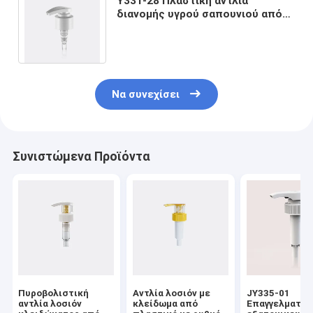
Y331-28 Πλαστική αντλία
διανομής υγρού σαπουνιού από
πλαστικό για σαμπουάν και
συντήρηση των μαλλιών
Να συνεχίσει
Συνιστώμενα Προϊόντα
Πυροβολιστική
Αντλία λοσιόν με
JY335-01
αντλία λοσιόν
κλείδωμα από
Επαγγελματικ