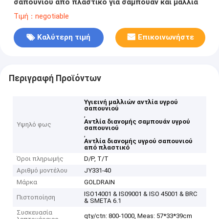
σαπουνιού από πλαστικό για σαμπουάν και μαλλιά
Τιμή：negotiable
Καλύτερη τιμή
Επικοινωνήστε
Περιγραφή Προϊόντων
Υγιεινή μαλλιών αντλία υγρού
σαπουνιού
,
Αντλία διανομής σαμπουάν υγρού
Υψηλό φως
σαπουνιού
,
Αντλία διανομής υγρού σαπουνιού
από πλαστικό
Όροι πληρωμής
D/P, T/T
Αριθμό μοντέλου
JY331-40
Μάρκα
GOLDRAIN
ISO14001 & IS09001 & ISO 45001 & BRC
Πιστοποίηση
& SMETA 6.1
Συσκευασία
qty/ctn: 800-1000, Meas: 57*33*39cm