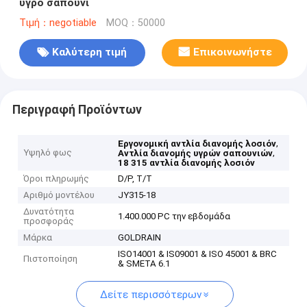
υγρό σαπούνι
Τιμή：negotiable
MOQ：50000
Καλύτερη τιμή
Επικοινωνήστε
Περιγραφή Προϊόντων
,
Εργονομική αντλία διανομής λοσιόν
Υψηλό φως
,
Αντλία διανομής υγρών σαπουνιών
18 315 αντλία διανομής λοσιόν
Όροι πληρωμής
D/P, T/T
Αριθμό μοντέλου
JY315-18
Δυνατότητα
1.400.000 PC την εβδομάδα
προσφοράς
Μάρκα
GOLDRAIN
ISO14001 & IS09001 & ISO 45001 & BRC
Πιστοποίηση
& SMETA 6.1
Δείτε περισσότερων