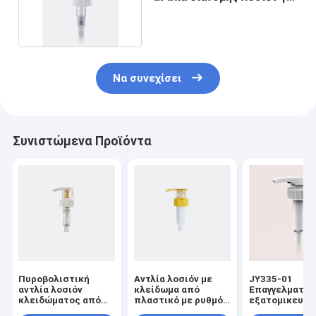
υγρό σαπούνι
Να συνεχίσει
Συνιστώμενα Προϊόντα
Πυροβολιστική
Αντλία λοσιόν με
JY335-01
αντλία λοσιόν
κλείδωμα από
Επαγγελματικ
κλειδώματος από
πλαστικό με ρυθμό
εξατομικευμέ
όλα τα πλαστικά με
εκροής
υδατοασφαλή