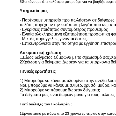
5Θα κάνουμε ό,τι καλύτερο μπορούμε για να βοηθήσουμε 
Υπηρεσία μας:
- Παρέχουμε υπηρεσία προ πωλήσεων σε διάφορες μο
πελάτη, παρέχουν την εκτύπωση λογότυπου ως απαι
- Εγκρίσεις ποιότητας συντομότερος προθεσμός
- Ενιαία ολοκληρωμένη εξυπηρέτηση,προσωπική φρο
- Μικρές παραγγελίες γίνονται δεκτές.
- Επικεντρώνεται στην ποιότητα με εγγύηση επιστρ
Δοκιμαστική χρέωση
1.Είδος δείγματος:Σύμφωνα με το σχεδιασμό σας.Χρ
2Χρέωση για δείγματα: Δωρεάν για τα υπάρχοντα δε
Γενικές ερωτήσεις
1) Μπορούμε να κάνουμε αλουμίνιο στην αντλία λοσι
Ναι, μπορούμε να κάνουμε σλιβερ, χρυσό, μαύρο, κα
2) Μπορούμε να πάρουμε δωρεάν δείγματα;
Τα δείγματα μας είναι δωρεάν μόνο για τους πελάτες
Γιατί διάλεξες τον Γκολντρέιν;
1Εργοστάσιο με πάνω από 23 χρόνια εμπειρίας στην κατα