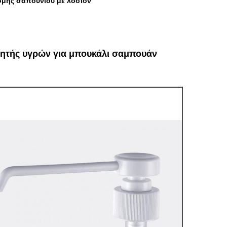
νομής σαπουνιού με λοσιόν
εμητής υγρών για μπουκάλι σαμπουάν