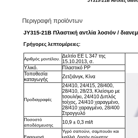
JY315-21B Αντλίες δια
Περιγραφή προϊόντων
JY315-21B Πλαστική αντλία λοσιόν / διαν
Γρήγορες λεπτομέρειες:
Δελτίο ΕΕ L 347 της
Αριθμός μοντέλου.
15.10.2013, σ.
Υλικό.
Πλαστικό PP
Τοποθεσία
Ζετζιάνγκ, Κίνα
καταγωγής
24/410, 24/415, 28/400,
28/410, 28/23, Κλείσιμο με
τσουλήκι, 24/410 Διπλός
Προδιαγραφές
τοίχος, 24/410 χαραγμένο,
28/410 χαραγμένο, 28/400
Στρογγυλό
Ποσοστό
10,9 ± 0,3 ml/t
αποδέσμευσης
Υγρό σαπούνι, σαμπουάν και
Εφαρμογή
μαλλιά. Λοσόν σώματος.