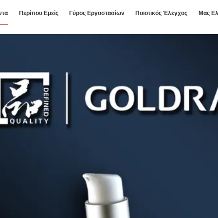
ντα
Περίπου Εμείς
Γύρος Εργοστασίων
Ποιοτικός Έλεγχος
Μας Ελ