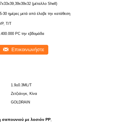
7x33x39,39x39x32 (μέταλλο Shell)
5-30 ημέρες μετά από έλαβε την κατάθεση
/P, T/T
.400.000 PC την εβδομάδα
Επικοινωνήστε
1.9±0.3ML/T
Ζετζιάνγκ, Κίνα
GOLDRAIN
ση σαπουνιού με λοσιόν PP
,