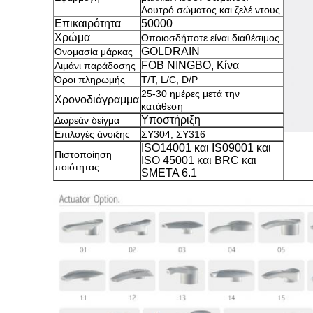
Λουτρό σώματος και ζελέ ντους.
Επικαιρότητα
50000
Χρώμα
Οποιοσδήποτε είναι διαθέσιμος.
GOLDRAIN
Ονομασία μάρκας
FOB NINGBO, Κίνα
Λιμάνι παράδοσης
Όροι πληρωμής
Τ/Τ, L/C, D/P
25-30 ημέρες μετά την
Χρονοδιάγραμμα
κατάθεση
Υποστήριξη
Δωρεάν δείγμα
Επιλογές άνοιξης
ΣΥ304, ΣΥ316
ISO14001 και IS09001 και
Πιστοποίηση
ISO 45001 και BRC και
ποιότητας
SMETA 6.1