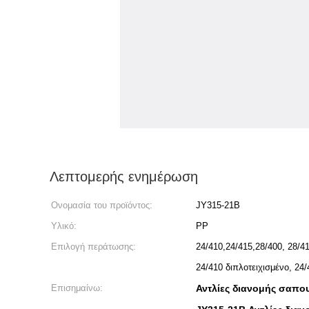
Λεπτομερής ενημέρωση
Ονομασία του προϊόντος:
JY315-21B
Υλικό:
PP
Επιλογή περάτωσης:
24/410,24/415,28/400, 28/
24/410 διπλοτειχισμένο, 2
Επισημαίνω:
Αντλίες διανομής σαπο