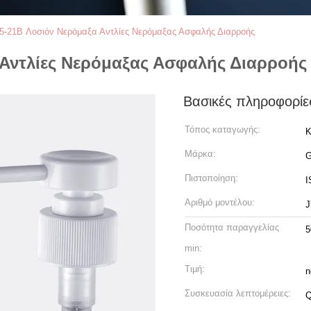
5-21B Λοσιόν Νερόμαξα Αντλίες Νερόμαξας Ασφαλής Διαρροής
 Αντλίες Νερόμαξας Ασφαλής Διαρροής
Βασικές πληροφορίε
Τόπος καταγωγής:
Κ
Μάρκα:
Πιστοποίηση:
I
Αριθμό μοντέλου:
J
Ποσότητα παραγγελίας
5
min:
Τιμή:
n
Συσκευασία λεπτομέρειες:
Q