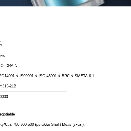
ς
ίνα
GOLDRAIN
SO14001 & IS09001 & ISO 45001 & BRC & SMETA 6.1
Y315-21B
0000
egotiable
ty/Ctn: 750-900,500 (μέταλλο Shell) Meas (εκατ.):