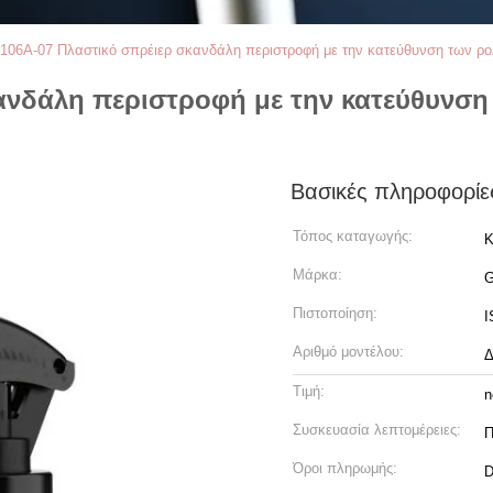
106A-07 Πλαστικό σπρέιερ σκανδάλη περιστροφή με την κατεύθυνση των ρο
ανδάλη περιστροφή με την κατεύθυνση 
Βασικές πληροφορίε
Τόπος καταγωγής:
Κ
Μάρκα:
Πιστοποίηση:
I
Αριθμό μοντέλου:
Δ
Τιμή:
n
Συσκευασία λεπτομέρειες:
Π
Όροι πληρωμής:
D