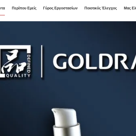
ντα
Περίπου Εμείς
Γύρος Εργοστασίων
Ποιοτικός Έλεγχος
Μας Ελ