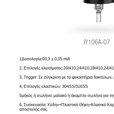
1Δοσολογία:00,3 ± 0,05 ml/t
2, Επιλογές κλεισίματος:20/410,24/410,28/410,24/4
3, Trigger: Σε σύγκριση με τα ψεκαστήρια δακτύλων
4, Επιλογές ελαστικών: 304SS/316SS
5μήκος ή σωλήνα: μαλακό ή άκαμπτο σωλήνα για την ε
6, Συσκευασία: Χύδην+Πλαστική Θήκη+Κλασικό Καρτό
αποστολής σας