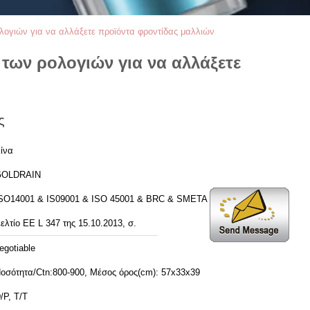
λογιών για να αλλάξετε προϊόντα φροντίδας μαλλιών
των ρολογιών για να αλλάξετε
ς
ίνα
GOLDRAIN
SO14001 & IS09001 & ISO 45001 & BRC & SMETA 6.1
ελτίο ΕΕ L 347 της 15.10.2013, σ.
egotiable
οσότητα/Ctn:800-900, Μέσος όρος(cm): 57x33x39
/P, T/T